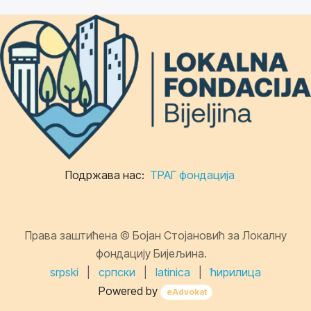
Подржава нас:
ТРАГ фондација
Права заштићена © Бојан Стојановић за Локалну
фондацију Бијељина.
srpski
|
српски
|
latinica
|
ћирилица
Powered by
eAdvokat