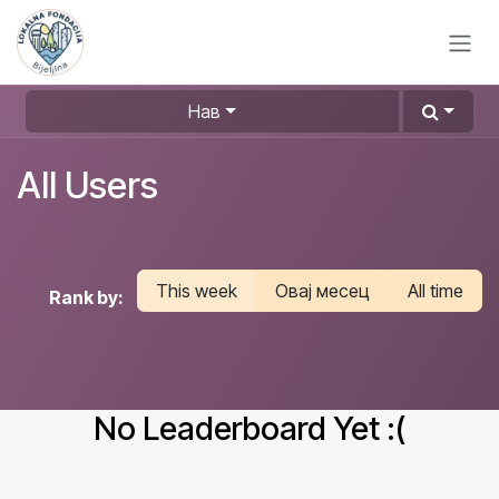
Skip to Content
Нав
All Users
This week
Овај месец
All time
Rank by:
No Leaderboard Yet :(