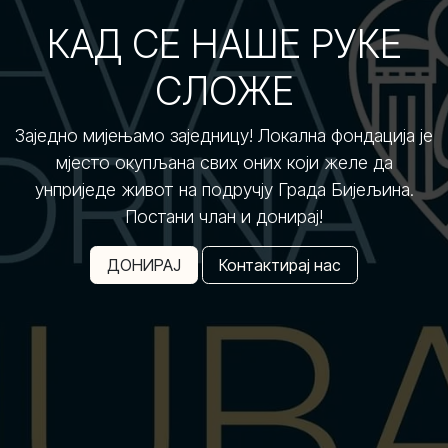
КАД СЕ НАШЕ РУКЕ
СЛОЖЕ
Заједно мијењамо заједницу! Локална фондација је
мјесто окупљана свих оних који желе да
унприједе живот на подручју Града Бијељина.
Постани члан и донирај!
ДОНИРАЈ
Контактирај нас