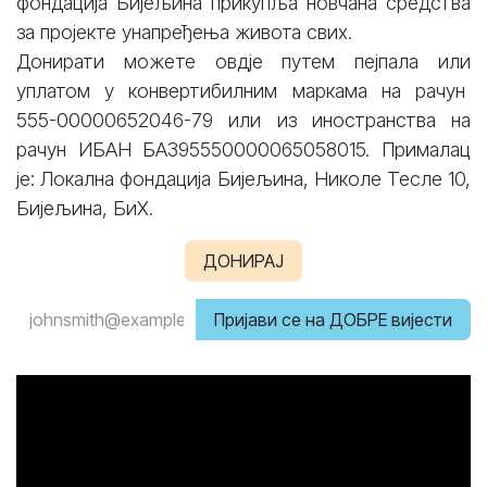
фондација Бијељина прикупља новчана средства
за пројекте унапређења живота свих.
Донирати можете овдје путем пејпала или
уплатом у конвертибилним маркама на рачун
555-00000652046-79 или из иностранства на
рачун ИБАН БА395550000065058015. Прималац
је: Локална фондација Бијељина, Николе Тесле 10,
Бијељина, БиХ.
ДОНИРАЈ
Пријави се на ДОБРЕ вијести