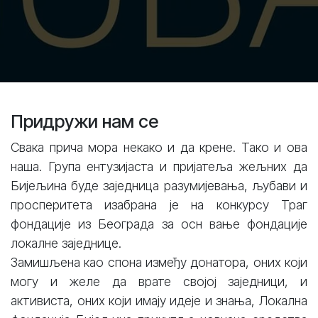
Придружи нам се
Свака прича мора некако и да крене. Тако и ова
наша. Група ентузијаста и пријатеља жељних да
Бијељина буде заједница разумијевања, љубави и
просперитета изабрана је на конкурсу Траг
фондације из Београда за осн
вање фондације
локалне заједнице.
Замишљена као спона између донатора, оних који
могу и желе да врате својој заједници, и
активиста, оних који имају идеје и знања, Локална