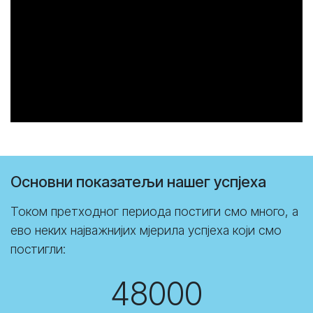
Основни показатељи нашег успјеха
Током претходног периода постиги смо много, а
ево неких најважнијих мјерила успјеха који смо
постигли:
48000