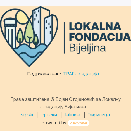
Подржава нас:
ТРАГ фондација
Права заштићена © Бојан Стојановић за Локалну
фондацију Бијељина.
srpski
|
српски
|
latinica
|
ћирилица
Powered by
eAdvokat