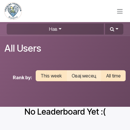
Skip to Content
Нав
All Users
This week
Овај месец
All time
Rank by:
No Leaderboard Yet :(