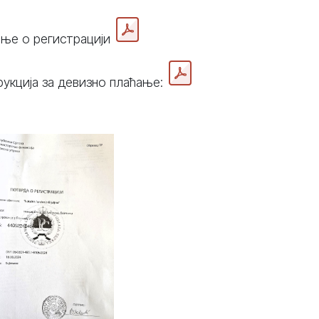
ење о регистрацији
укција за девизно плаћање: