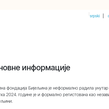
srpski
|
PRIJAVI IDEJU!
Почетак
Продавница
Догађаји
Compan
новне информације
на фондација Бијељина је неформално радила унутар 
ка 2024. године је и формално регистована као нез
ељини.