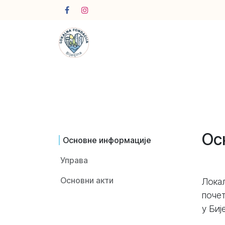
Skip to Content
Ос
Основне информације
Управа
Основни акти
Локал
почет
у Биј