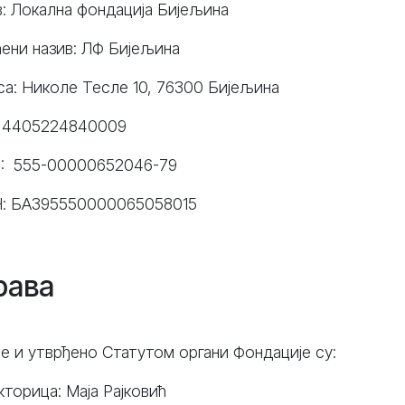
: Локална фондација Бијељина
ћени назив: ЛФ Бијељина
са: Николе Тесле 10, 76300 Бијељина
 4405224840009
н: 555-00000652046-79
: БА395550000065058015
рава
је и утврђено Статутом органи Фондације су:
торица: Маја Рајковић