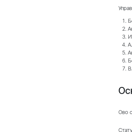
Упра
Б
А
И
А
А
Б
В
Ос
Ово с
Стат