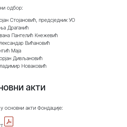
вни одбор:
ојан Стојановић, предсједник УО
ња Драганић
вана Пантелић Кнежевић
лександар Вићановић
нтић Маја
орјан Дивљановић
ладимир Новаковић
новни акти
у основни акти Фондације:
ут