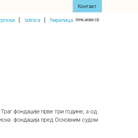
Контакт
српски
|
latinica
|
ћирилица
ПРИЈАВИ СЕ
y
About Us
Акти и управа
Донатори
Траг фондације прве три године, а од
ависна фондација пред Основним судом