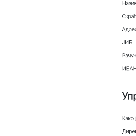
Назив
Скра
Адре
ЈИБ:
Рачу
ИБАН
Уп
Како 
Дирек