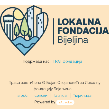
Подржава нас:
ТРАГ фондација
Права заштићена © Бојан Стојановић за Локалну
фондацију Бијељина.
srpski
|
српски
|
latinica
|
ћирилица
Powered by
eAdvokat