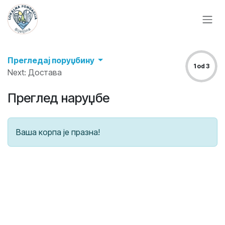
Skip to Content
Прегледај поруџбину
1 od 3
Next: Достава
Преглед наруџбе
Ваша корпа је празна!