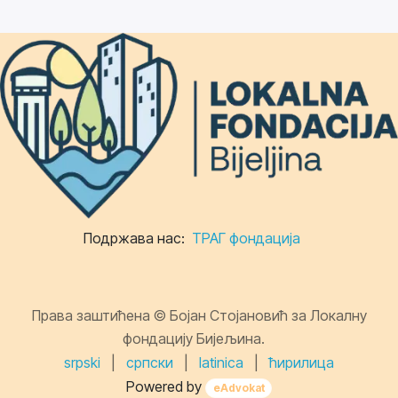
Подржава нас:
ТРАГ фондација
Права заштићена © Бојан Стојановић за Локалну
фондацију Бијељина.
srpski
|
српски
|
latinica
|
ћирилица
Powered by
eAdvokat