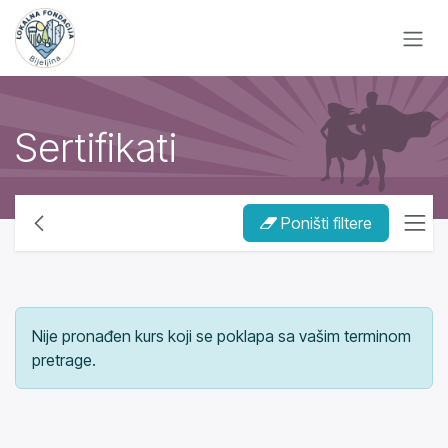
Skip to Content
Sertifikati
Poništi filtere
Nije pronađen kurs koji se poklapa sa vašim terminom
pretrage.