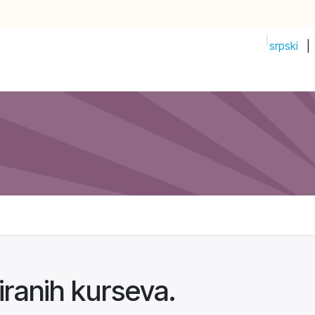
srpski
|
PRIJAVI IDEJU!
Početak
Prodavnica
Događaji
Compan
ranih kurseva.