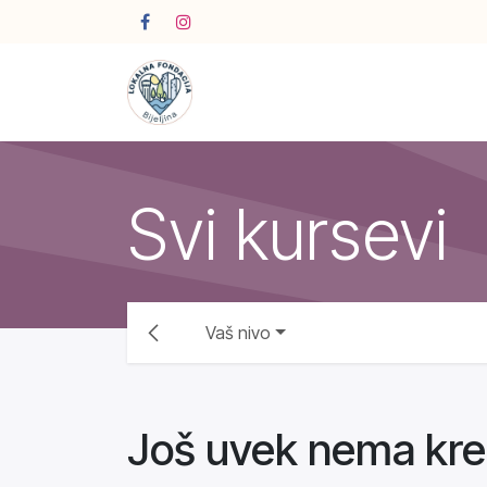
Skip to Content
Svi kursevi
Vaš nivo
Još uvek nema krei