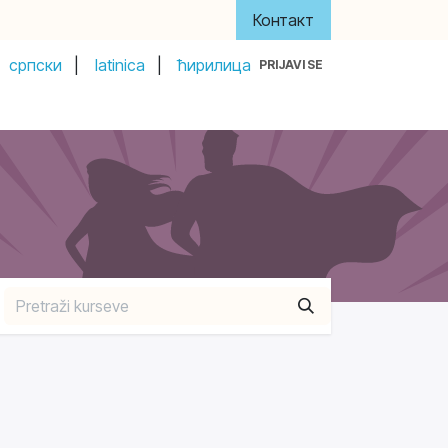
Контакт
српски
|
latinica
|
ћирилица
PRIJAVI SE
y
About Us
Акти и управа
Донатори