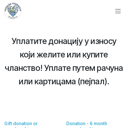
Skip to Content
Уплатите донацију у износу
који желите или купите
чланство! Уплате путем рачуна
или
картицама (
пејпал).
Gift donation or
Donation - 6 month