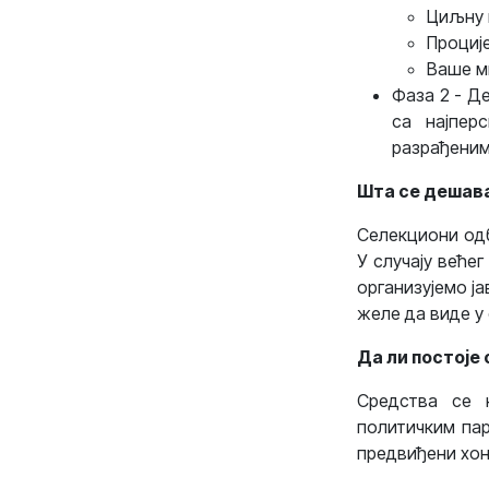
Циљну 
Проциј
Ваше м
Фаза 2 - Д
са најпер
разрађеним
Шта се дешава
Селекциони одб
У случају веће
организујемо ја
желе да виде у 
Да ли постоје
Средства се н
политичким пар
предвиђени хон