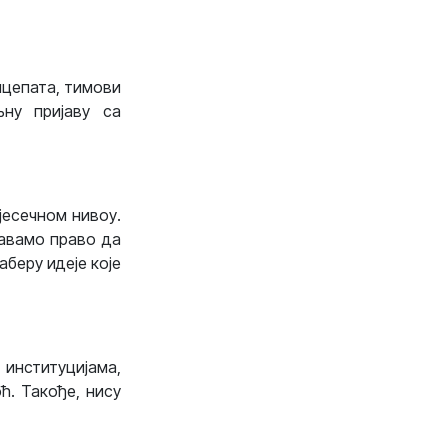
нцепата, тимови
љну пријаву са
јесечном нивоу.
жавамо право да
аберу идеје које
институцијама,
ћ. Такође, нису