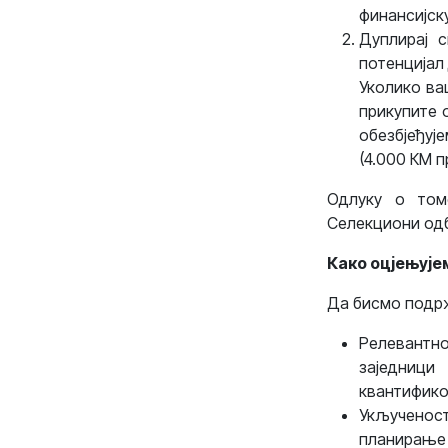
финансијск
Дуплирај с
потенцијал
Уколико ва
прикупите 
обезбјеђуј
(4.000 КМ п
Одлуку о том
Селекциони од
Како оцјењује
Да бисмо подрж
Релевантно
заједници
квантифико
Укљученос
планирање 