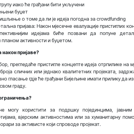
групу иако ће грађани бити укључени
ењени буџет
ишљење о томе да ли је идеја погодна за crowdfunding
етаљна пријава: Након мјесечне евалуације пристиглих ко
спективнијим идејама биће позвани да попуне дета
 планом активности и буџетом.
 након пријаве?
ор, прегледаће пристигле концепте идеја отрпилике на м
г броја сличних или једнако квалитетних пројеката, задр
вно гласање гдје ће грађани Бијељине имати прилику да из
свом граду.
 ограничења?
е могу користити за подршку појединцима, јавним 
тијама, вјерским активностима или за хуманитарну помо
орари за активисте који спроводе пројекат.