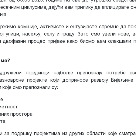
јесечним циклусима, дајући вам прилику да аплицирате он
ија.
жимо комшије, активисте и ентузијасте спремне да по
ој улици, насељу, селу и граду. Зато смо увели нове, 
 двофазни процес пријаве како бисмо вам олакшали п
амо?
удружени појединци најбоље препознају потребе сво
зноврсне пројекте који доприносе развоју Бијељине
 које смо препознали су:
ње
уметност
вних простора
рта
 за подршку пројектима из других области које сматра