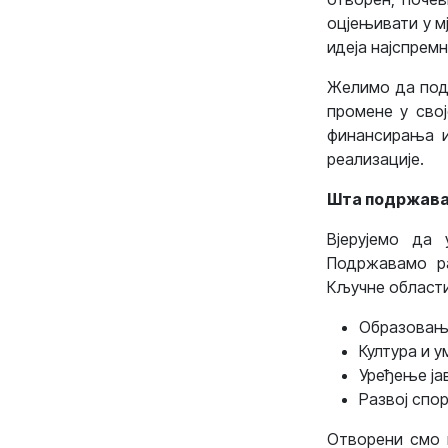
оцјењивати у м
идеја најспремн
Желимо да подр
промене у свој
финансирања и
реализације.
Шта подржав
Вјерујемо да 
Подржавамо ра
Кључне области
Образова
Култура и 
Уређење ја
Развој спо
Отворени смо и