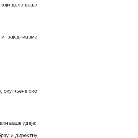
 који деле ваше
и заједницама
е, окупљене око
ли ваше идеје:
брзу и директну