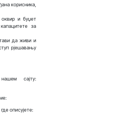
ђана корисника,
 оквир и буџет
капацитете за
тави да живи и
ступ рјешавању
нашем сајту:
ме:
где описујете: