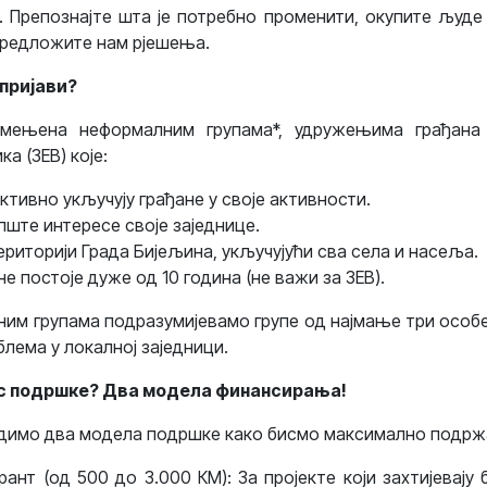
. Препознајте шта је потребно променити, окупите људе
предложите нам рјешења.
 пријави?
амењена неформалним групама*, удружењима грађана 
а (ЗЕВ) које:
ктивно укључују грађане у своје активности.
пште интересе своје заједнице.
ериторији Града Бијељина, укључујући сва села и насеља.
 постоје дуже од 10 година (не важи за ЗЕВ).
им групама подразумијевамо групе од најмање три особ
лема у локалној заједници.
ос подршке? Два модела финансирања!
димо два модела подршке како бисмо максимално подржа
рант (од 500 до 3.000 КМ): За пројекте који захтијевају 