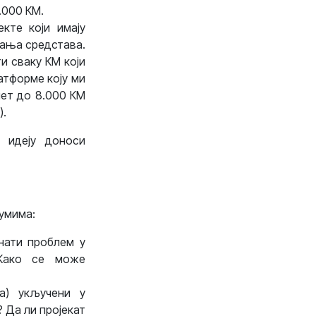
.000 КМ.
екте који имају
рања средстава.
и сваку КМ који
атформе коју ми
џет до 8.000 КМ
).
 идеју доноси
умима:
знати проблем у
 Како се може
па) укључени у
 Да ли пројекат