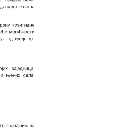
да када је ваша
крену позитивне
веће могућности
ут од идеје до
јих заједница.
 и њених села.
те значајним за