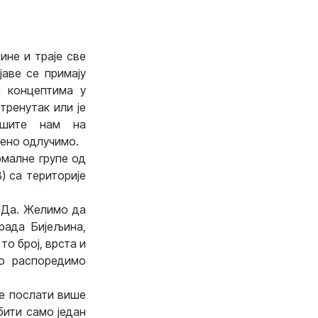
ине и траје све
аве се примају
м концептима у
тренутак или је
ишите нам на
мено одлучимо.
рмалне групе од
) са територије
? Да. Желимо да
рада Бијељина,
то број, врста и
но распоредимо
те послати више
бити само један