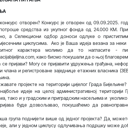
ЊА
 конкурс отворен? Конкурс је отворен од 09.09.2025. год
потроше средства из укупног фонда од 24.000 КМ. Приј
ано, а Селекциони одбор доноси одлуке о пристигли
мјесечним циклусима. Ако је Ваша идеја везана за неки 
 хитног карактера молимо да то нагласите - п
cijabijeljina.com
, како бисмо покушали да о њој благовре
 се пријави? Могу се пријавити удружења грађана, нефо
и члана и регистроване заједнице етажних власника (ЗЕВ
љина.
жавате пројекте на територији цијелог Града Бијељине
ајбоље идеје на целој административној територији Г
ма, тако и у градским и приградским насељима и уколико 
пријава буде дозвољавао, покушаћемо да равноправ
ша група поднијети више од једног пројекта? Да, може
деје, али у једном циклусу одлучивања подршку може до