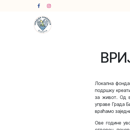
Skip to Content
ВРИ
Локална фондац
подршку креати
за живот. Од 
управе Града Б
враћамо заједн
Ове године ув
отворен, почев