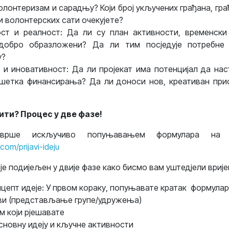
олонтеризам и сарадњу? Који број укључених грађана, гра
и волонтерских сати очекујете?
ст и реалност: Да ли су план активности, временски
добро образложени? Да ли тим посједује потребне 
у?
и иновативност: Да ли пројекат има потенцијал да нас
шетка финансирања? Да ли доноси нов, креативан при
вити? Процес у две фазе!
врше искључиво попуњавањем формулара на 
.com/prijavi-ideju
је подијељен у двије фазе како бисмо вам уштед‌јели врије
нцепт идеје: У првом кораку, попуњавате кратак формулар 
 ви (представљање групе/удружења)
м који рјешавате
сновну идеју и кључне активности