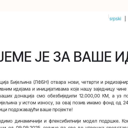
srpski
|
PRIJAVI IDEJU!
Početak
Prodavnica
Događaji
Compan
ЈЕМЕ ЈЕ ЗА ВАШЕ И
ија Бијељина (ЛФБН) отвара нови, четврти и редизајни
вним идејама и иницијативама које нашу заједницу чин
ваших донација смо обезбиједили 12.000,00 КМ, а уз п
ијељина у истом износу, за овај позив имамо фонд од 24
ици подржавајући ваше пројекте!
одимо динамичнији и флексибилнији модел подршке. Кон
ши од 09.09.2025. године па све до утрошка средстав