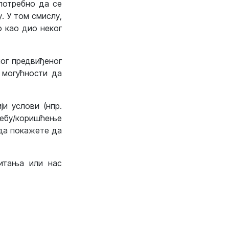
потребно да се
у. У том смислу,
о као дио неког
ног предвиђеног
 могућности да
ји услови (нпр.
ебу/коришћење
 да покажете да
питања или нас