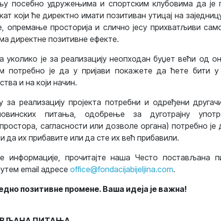
у посебно удружењима и спортским клубовима да је 
кат који ће директно имати позитиван утицај на заједниц
, опремање просторија и слично јесу прихватљиви сам
има директне позитивне ефекте.
уколико је за реализацију неопходан буџет већи од о
м потребно је да у пријави покажете да ћете бити у
тва и на који начин.
 за реализацију пројекта потребни и одређени другачи
овинских питања, одобрење за дуготрајну употр
ростора, сагласности или дозволе органа) потребно је
и да их прибавите или да сте их већ прибавили.
е информације, прочитајте наша Често постављана 
путем email адресе
office@fondacijabijeljina.com
.
едно позитивне промене. Ваша идеја је важна!
АВЉАНА ПИТАЊА