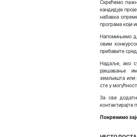
Скрећемо пажњ
кандидује проје
набавка опреме
програма који 
Напомињемо да 
овим конкурсо
прибавите средс
Надаље, ако су
рјешавање им
земљишта или п
сте у могућност
За све додатн
контактирајте 
Покренимо зај
ЧЕСТО ПОСТ