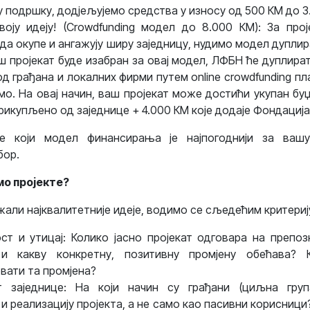
у подршку, дод‌јељујемо средства у износу од 500 КМ до 3
воју идеју! (Crowdfunding модел до 8.000 КМ): За прој
 да окупе и ангажују ширу заједницу, нудимо модел дупли
ш пројекат буде изабран за овај модел, ЛФБН ће дуплират
од грађана и локалних фирми путем online crowdfunding пл
емо. На овај начин, ваш пројекат може достићи укупан бу
рикупљено од заједнице + 4.000 КМ које додаје Фондација
е који модел финансирања је најпогоднији за вашу
бор.
мо пројекте?
али најквалитетније идеје, водимо се сљедећим критериј
ст и утицај: Колико јасно пројекат одговара на препо
 и какву конкретну, позитивну промјену обећава?
вати та промјена?
т заједнице: На који начин су грађани (циљна гру
и реализацију пројекта, а не само као пасивни корисници?