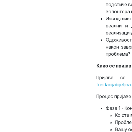
подстиче в
волонтера 
Изводљиво
реални и 
реализациј
Одрживост 
након завр
проблема?
Како се прија
Пријаве се 
fondacijabijeljina
Процес пријаве 
Фаза 1 - Ко
Ко сте
Пробле
Вашу о