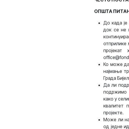
ОПШТА ПИТА
До када је
док се не 
континуир
отприлике 
пројекат
office@fonda
Ко може да
најмање тр
Града Бије
Да ли подр
подржимо н
како у сели
квалитет 
пројекте.
Може ли на
од једне и