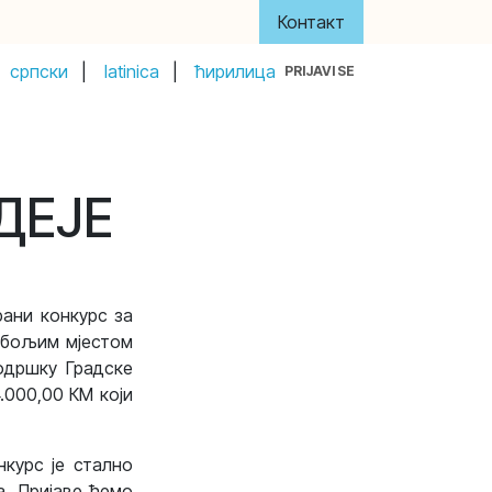
Контакт
српски
|
latinica
|
ћирилица
PRIJAVI SE
y
About Us
Акти и управа
Донатори
ДЕЈЕ
рани конкурс за
е бољим мјестом
одршку Градске
.000,00 КМ који
курс је стално
а. Пријаве ћемо