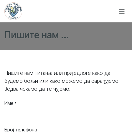
Skip to Content
Пишите нам ...
Пишите нам питања или приједлоге како да
будемо бољи или како можемо да сарађујемо.
Једва чекамо да те чујемо!
Име
*
Број телефона