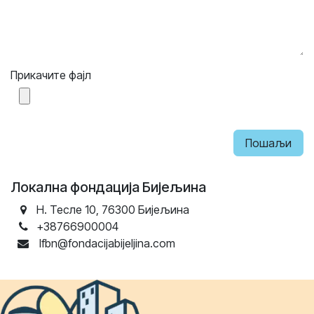
Прикачите фајл
Пошаљи
Локална фондација Бијељина
Н. Тесле 10, 76300 Бијељина
+38766900004
lfbn@fondacijabijeljina.com