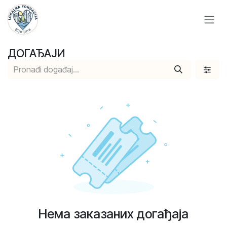
Skip to Content
ДОГАЂАЈИ
Нема заказаних догађаја