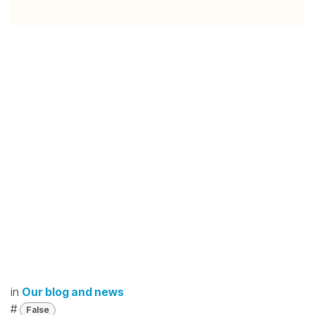
in
Our blog and news
#
False