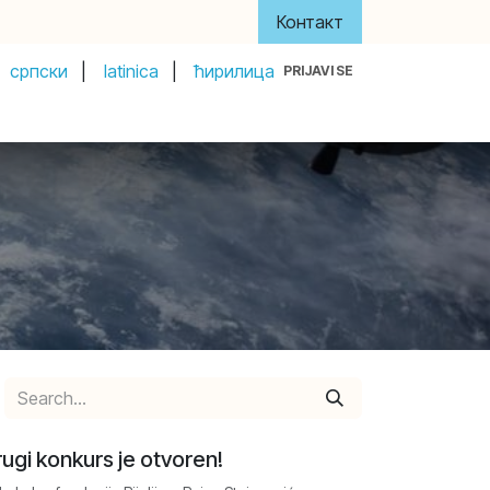
Контакт
српски
|
latinica
|
ћирилица
PRIJAVI SE
y
About Us
Акти и управа
Донатори
ugi konkurs je otvoren!