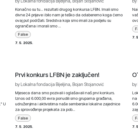
by
Lokalna fondacija Bijeljina, Bojan Stojanović
by
Konačno su tu... rezultati drugog konkursa LFBN. Imali smo
Naš
divne 24 prijave i bilo nam je teško da odaberemo koga ćemo
vaš
ovaj put podržati. Sredstva koja smo imali za podjelu su
ovo
ograničena i morali smo ...
F
False
7. 
7. 5. 2025.
Prvi konkurs LFBN je zaključen!
O
by
Lokalna fondacija Bijeljina, Bojan Stojanović
by
Mjeseca dana smo pozivali i oglašavali naš prvi konkurs.
Lok
Iznos od 6.000,00 evra ponudili smo grupama građana,
na 
." U
udruženjima i aktivistima naše semberske lokalne zajednice
6.0
za sprovođenje projekata za pob...
zaj
False
F
7. 5. 2025.
7. 