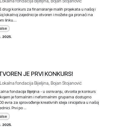
Lokalna fondacija Bijeljina, Bojan Stojanović
 drugi konkurs za finansiranje malih projekata u našoj i
oj lokalnoj zajednici je otvoren i možete ga pronaći na
m linku....
alse
5. 2025.
TVOREN JE PRVI KONKURS!
Lokalna fondacija Bijeljina, Bojan Stojanović
alna fondacija Bijeljina - u osnivanju, otvorila je konkurs
kojem je formalnim i neformalnim grupama dostupno
00 evra za sprovođenje kreativnih ideja i inicijativa u našoj
ednici. Prvi po ...
alse
5. 2025.