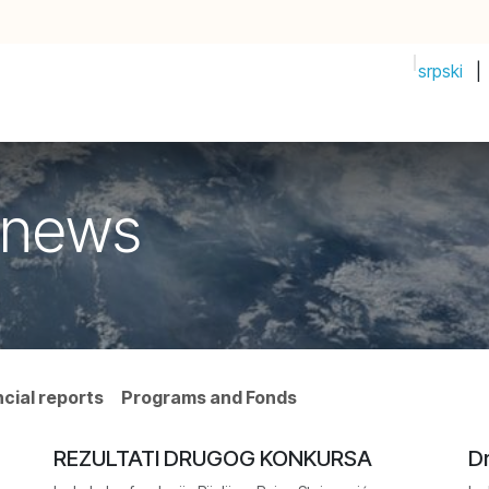
srpski
|
PRIJAVI IDEJU!
Početak
Prodavnica
Događaji
Compan
 news
ncial reports
Programs and Fonds
REZULTATI DRUGOG KONKURSA
Dr