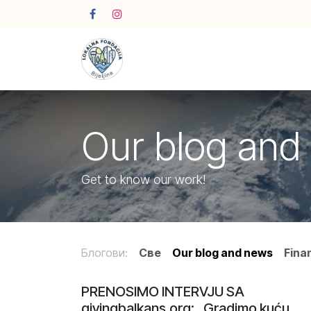
Skip to Content
Our blog and
Get to know our work!
Блогови:
Све
Our blog and news
Fina
PRENOSIMO INTERVJU SA
givingbalkans.org: „Gradimo kuću