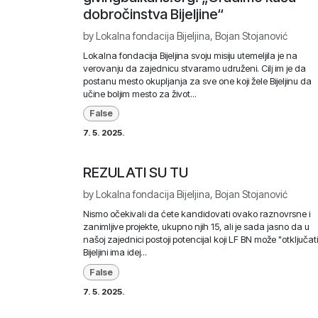
dobročinstva Bijeljine“
by
Lokalna fondacija Bijeljina, Bojan Stojanović
Lokalna fondacija Bijeljina svoju misiju utemeljila je na
verovanju da zajednicu stvaramo udruženi. Cilj im je da
postanu mesto okupljanja za sve one koji žele Bijeljinu da
učine boljim mesto za život...
False
7. 5. 2025.
REZULATI SU TU
by
Lokalna fondacija Bijeljina, Bojan Stojanović
Nismo očekivali da ćete kandidovati ovako raznovrsne i
zanimljive projekte, ukupno njih 15, ali je sada jasno da u
našoj zajednici postoji potencijal koji LF BN može "otključati
Bijeljini ima idej...
False
7. 5. 2025.