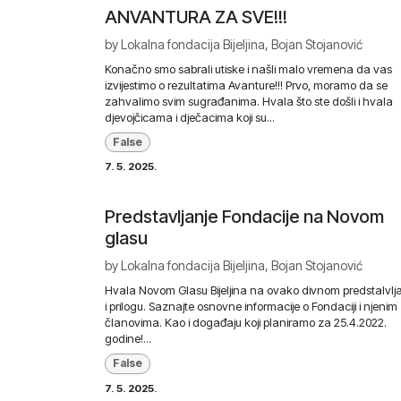
ANVANTURA ZA SVE!!!
by
Lokalna fondacija Bijeljina, Bojan Stojanović
Konačno smo sabrali utiske i našli malo vremena da vas
izvijestimo o rezultatima Avanture!!! Prvo, moramo da se
zahvalimo svim sugrađanima. Hvala što ste došli i hvala
djevojčicama i dječacima koji su...
False
7. 5. 2025.
Predstavljanje Fondacije na Novom
glasu
by
Lokalna fondacija Bijeljina, Bojan Stojanović
Hvala Novom Glasu Bijeljina na ovako divnom predstalvlj
i prilogu. Saznajte osnovne informacije o Fondaciji i njenim
članovima. Kao i događaju koji planiramo za 25.4.2022.
godine!...
False
7. 5. 2025.