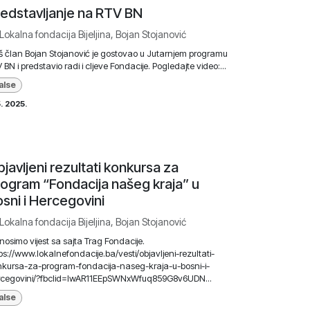
edstavljanje na RTV BN
Lokalna fondacija Bijeljina, Bojan Stojanović
 član Bojan Stojanović je gostovao u Jutarnjem programu
 BN i predstavio radi i cljeve Fondacije. Pogledajte video:...
alse
5. 2025.
javljeni rezultati konkursa za
ogram “Fondacija našeg kraja” u
sni i Hercegovini
Lokalna fondacija Bijeljina, Bojan Stojanović
nosimo vijest sa sajta Trag Fondacije.
ps://www.lokalnefondacije.ba/vesti/objavljeni-rezultati-
kursa-za-program-fondacija-naseg-kraja-u-bosni-i-
rcegovini/?fbclid=IwAR11EEpSWNxWfuq859G8v6UDN...
alse