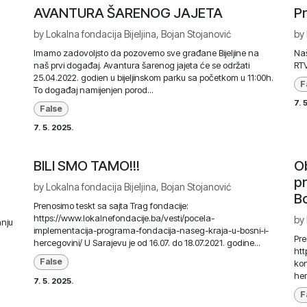
AVANTURA ŠARENOG JAJETA
Pr
by
Lokalna fondacija Bijeljina, Bojan Stojanović
by
Imamo zadovoljsto da pozovemo sve građane Bijeljine na
Naš
naš prvi događaj. Avantura šarenog jajeta će se održati
RTV
25.04.2022. godien u bijeljinskom parku sa početkom u 11:00h.
F
To događaj namijenjen porod...
7. 
False
7. 5. 2025.
BILI SMO TAMO!!!
Ob
pr
by
Lokalna fondacija Bijeljina, Bojan Stojanović
Bo
Prenosimo teskt sa sajta Trag fondacije:
https://www.lokalnefondacije.ba/vesti/pocela-
by
anju
implementacija-programa-fondacija-naseg-kraja-u-bosni-i-
Pre
hercegovini/ U Sarajevu je od 16.07. do 18.07.2021. godine...
htt
False
kon
he
7. 5. 2025.
F