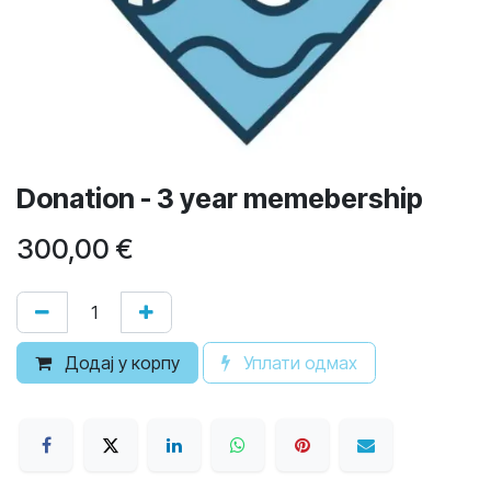
Donation - 3 year memebership
300,00
€
Додај у корпу
Уплати одмах