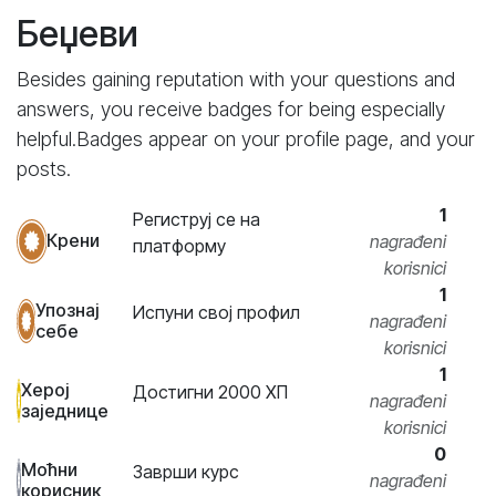
Беџеви
Besides gaining reputation with your questions and
answers, you receive badges for being especially
helpful.
Badges appear on your profile page, and your
posts.
1
Региструј се на
Крени
nagrađeni
платформу
korisnici
1
Упознај
Испуни свој профил
nagrađeni
себе
korisnici
1
Херој
Достигни 2000 XП
nagrađeni
заједнице
korisnici
0
Моћни
Заврши курс
nagrađeni
корисник