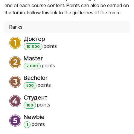
end of each course content. Points can also be earned on
the forum. Follow this link to the guidelines of the forum.
Ranks
Доктор
point
s
10.000
Master
point
s
2.000
Bachelor
point
s
500
Студент
point
s
100
Newbie
point
s
1