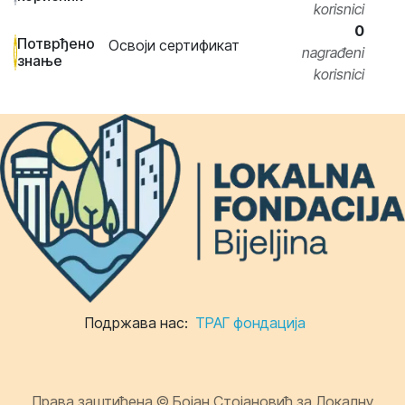
korisnici
0
Потврђено
Освоји сертификат
nagrađeni
знање
korisnici
Подржава нас:
ТРАГ фондација
Права заштићена © Бојан Стојановић за Локалну