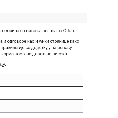
дговорила на питања везана за Odoo.
ња и одговоре као и wики странице како
привилегије се додељују на основу
а карма постане довољно висока.
цу.