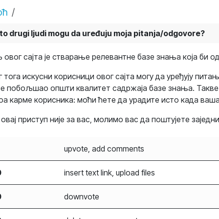
оћ
to drugi ljudi mogu da uređuju moja pitanja/odgovore?
 овог сајта је стварање релевантне базе знања која би о
г тога искусни корисници овог сајта могу да уређују пита
се побољшао општи квалитет садржаја базе знања. Такве 
оа карме корисника: моћи ћете да урадите исто када ваш
 овај приступ није за вас, молимо вас да поштујете заједни
upvote, add comments
0
insert text link, upload files
0
downvote