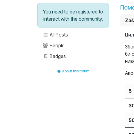
Пом
You need to be registered to
interact with the community.
Zaš
All Posts
Циљ
People
Збо
би 
Badges
нив
About this forum
Ако
5
3
5