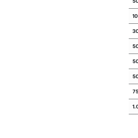
5
1
3
5
5
5
7
1.