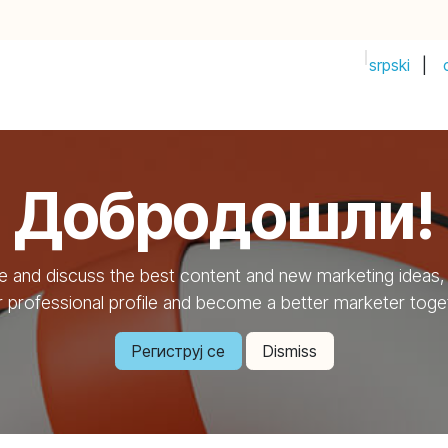
srpski
|
PRIJAVI IDEJU!
Почетак
Продавница
Догађаји
Compan
Добродошли!
e and discuss the best content and new marketing ideas, 
 professional profile and become a better marketer toge
Региструј се
Dismiss