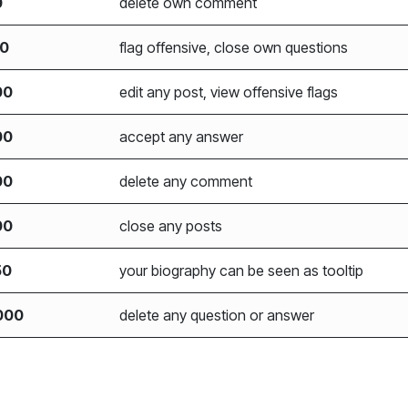
0
delete own comment
00
flag offensive, close own questions
00
edit any post, view offensive flags
00
accept any answer
00
delete any comment
00
close any posts
50
your biography can be seen as tooltip
000
delete any question or answer