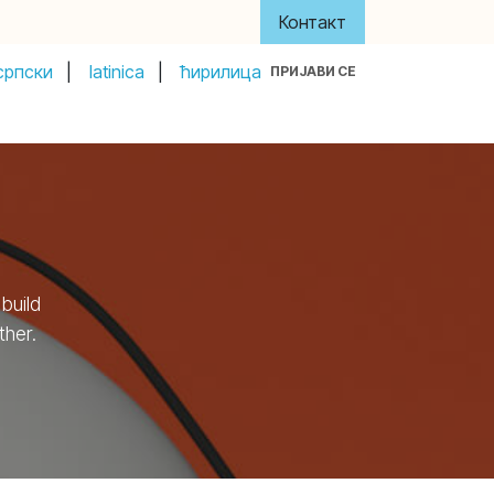
Контакт
српски
|
latinica
|
ћирилица
ПРИЈАВИ СЕ
y
About Us
Акти и управа
Донатори
build
ther.