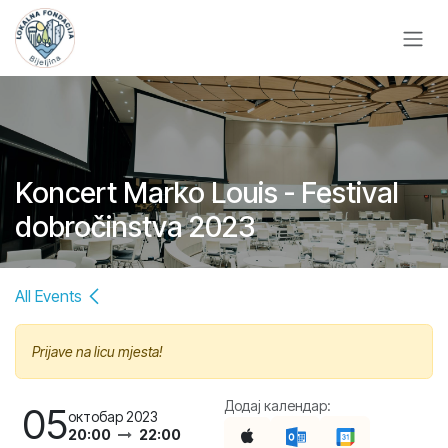
Skip to Content
Koncert Marko Louis - Festival
dobročinstva 2023
All Events
Prijave na licu mjesta!
Додај календар:
05
октобар 2023
20:00
22:00