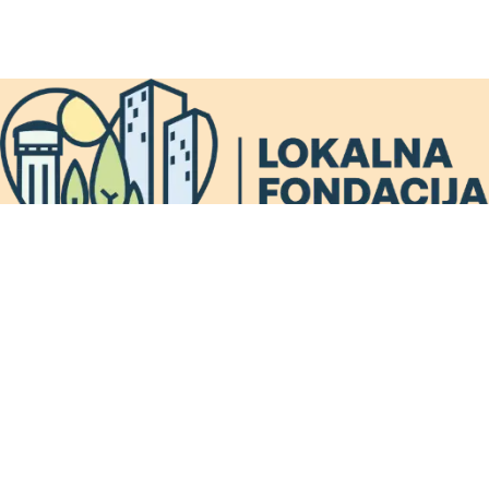
Подржава нас:
ТРАГ фондација
Права заштићена © Бојан Стојановић за Локалну
фондацију Бијељина.
srpski
|
српски
|
latinica
|
ћирилица