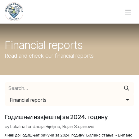
Skip to Content
Financial reports
Read and check our financial reports
Financial reports
Годишњи извјештај за 2024. годину
by
Lokalna fondacija Bijeljina, Bojan Stojanović
Линк до Годишњег рачуна за 2024. годину: Биланс стања: - Биланс