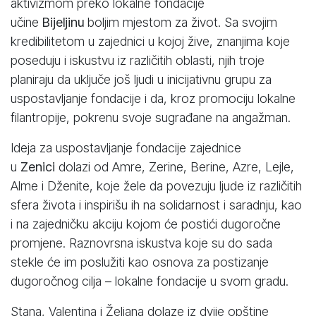
aktivizmom preko lokalne fondacije
učine
Bijeljinu
boljim mjestom za život. Sa svojim
kredibilitetom u zajednici u kojoj žive, znanjima koje
poseduju i iskustvu iz različitih oblasti, njih troje
planiraju da uključe još ljudi u inicijativnu grupu za
uspostavljanje fondacije i da, kroz promociju lokalne
filantropije, pokrenu svoje sugrađane na angažman.
Ideja za uspostavljanje fondacije zajednice
u
Zenici
dolazi od Amre, Zerine, Berine, Azre, Lejle,
Alme i Dženite, koje žele da povezuju ljude iz različitih
sfera života i inspirišu ih na solidarnost i saradnju, kao
i na zajedničku akciju kojom će postići dugoročne
promjene. Raznovrsna iskustva koje su do sada
stekle će im poslužiti kao osnova za postizanje
dugoročnog cilja – lokalne fondacije u svom gradu.
Stana, Valentina i Željana dolaze iz dvije opštine