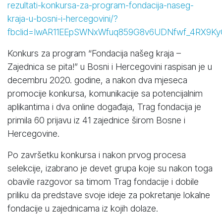
rezultati-konkursa-za-program-fondacija-naseg-
kraja-u-bosni-i-hercegovini/?
fbclid=IwAR11EEpSWNxWfuq859G8v6UDNfwf_4RX9
Konkurs za program “Fondacija našeg kraja –
Zajednica se pita!” u Bosni i Hercegovini raspisan je u
decembru 2020. godine, a nakon dva mjeseca
promocije konkursa, komunikacije sa potencijalnim
aplikantima i dva online događaja, Trag fondacija je
primila 60 prijavu iz 41 zajednice širom Bosne i
Hercegovine.
Po završetku konkursa i nakon prvog procesa
selekcije, izabrano je devet grupa koje su nakon toga
obavile razgovor sa timom Trag fondacije i dobile
priliku da predstave svoje ideje za pokretanje lokalne
fondacije u zajednicama iz kojih dolaze.