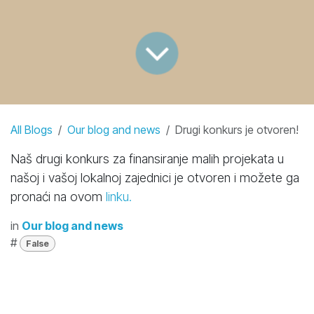
All Blogs
Our blog and news
Drugi konkurs je otvoren!
Naš drugi konkurs za finansiranje malih projekata u
našoj i vašoj lokalnoj zajednici je otvoren i možete ga
pronaći na ovom
linku.
in
Our blog and news
#
False