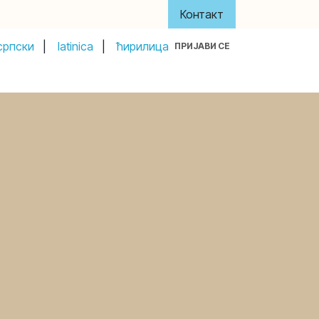
Контакт
српски
|
latinica
|
ћирилица
ПРИЈАВИ СЕ
y
About Us
Акти и управа
Донатори