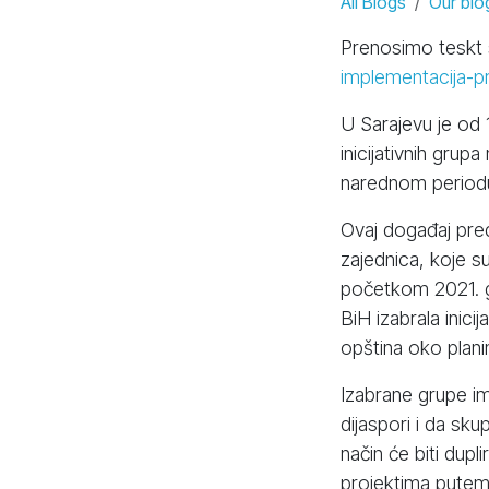
All Blogs
Our blo
Prenosimo teskt s
implementacija-p
U Sarajevu je od 
inicijativnih gru
narednom periodu 
Ovaj događaj pred
zajednica, koje 
početkom 2021. god
BiH izabrala inicij
opština oko plan
Izabrane grupe im
dijaspori i da sk
način će biti dupl
projektima putem