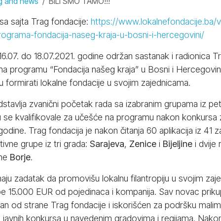
g and news
BILI SMO TAMO!!!
a sajta Trag fondacije:
https://www.lokalnefondacije.ba/v
rograma-fondacija-naseg-kraja-u-bosni-i-hercegovini/
16.07. do 18.07.2021. godine održan sastanak i radionica Tr
pa na programu “Fondacija našeg kraja” u Bosni i Hercegovin
formirati lokalne fondacije u svojim zajednicama.
stavlja zvanični početak rada sa izabranim grupama iz pet 
su se kvalifikovale za učešće na programu nakon konkursa
ine. Trag fondacija je nakon čitanja 60 aplikacija iz 41 za
ativne grupe iz tri grada:
Sarajeva
,
Zenice
i
Bijeljine
i dvije 
ine
Borje
.
aju zadatak da promovišu lokalnu filantropiju u svojim zaj
upe 15.000 EUR od pojedinaca i kompanija. Sav novac prikup
iran od strane Trag fondacije i iskorišćen za podršku malim 
 javnih konkursa u navedenim gradovima i regijama. Nako