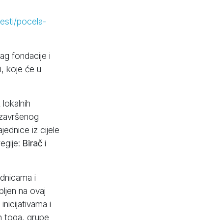
esti/pocela-
ag fondacije i
i, koje će u
lokalnih
 završenog
jednice iz cijele
regije:
Birač
i
ednicama i
ljen na ovaj
inicijativama i
n toga, grupe