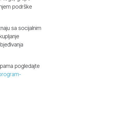
žanjem podrške
naju sa socijalnim
upljanje
bjeđivanja
rupama pogledajte
-program-