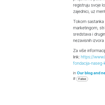
registruju svoje 
zajednici, uz men
Tokom sastanka u 
marketingom, stra
sredstava i drugi
nezavisnih izvora 
Za više informaci
link:
https://www.l
fondacija-naseg-k
in
Our blog and n
#
False