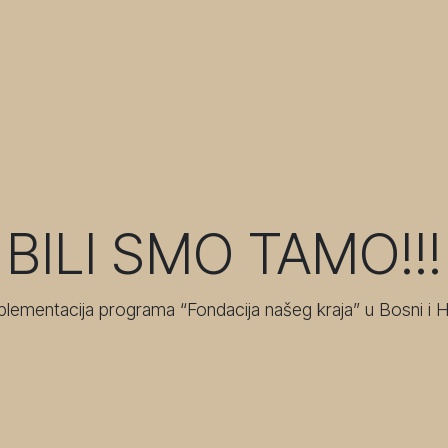
BILI SMO TAMO!!!
plementacija programa “Fondacija našeg kraja” u Bosni i 