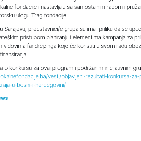
lokalne fondacije i nastavljaju sa samostalnim radom i pru
torsku ulogu Trag fondacije.
Sarajevu, predstavnici/e grupa su imali priliku da se upoz
teškim pristupom planiranju i elementima kampanja za prik
m vidovima fandrejzinga koje će koristiti u svom radu obez
finansiranja.
ja o konkursu za ovaj program i podržanim inicijativnim g
okalnefondacije.ba/vesti/objavljeni-rezultati-konkursa-za
raja-u-bosni-i-hercegovini/
ews