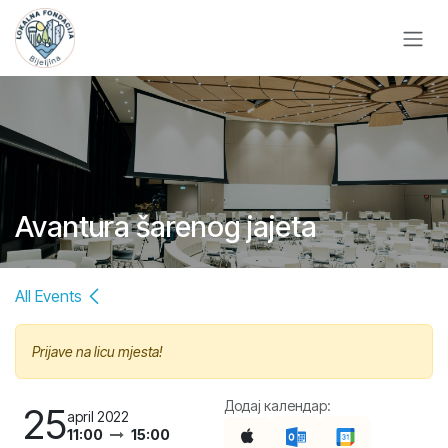
Skip to Content
Avantura šarenog jajeta
All Events
Prijave na licu mjesta!
Додај календар:
25
april 2022
11:00
15:00