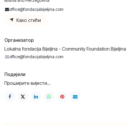
Bosnia and Herzegovina
office@fondacijabijeljina.com
Како стићи
Организатор
Lokalna fondacija Bijeljina - Community Foundation Bijeljina
office@fondacijabijeljina.com
Подијели
Проширите вијести...