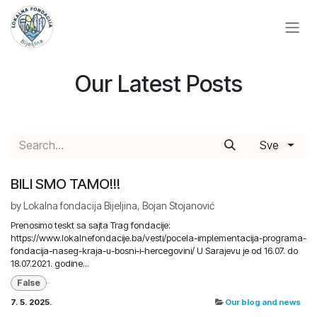
Skip to Content
Our Latest Posts
Sve
BILI SMO TAMO!!!
by
Lokalna fondacija Bijeljina, Bojan Stojanović
Prenosimo teskt sa sajta Trag fondacije:
https://www.lokalnefondacije.ba/vesti/pocela-implementacija-programa-
fondacija-naseg-kraja-u-bosni-i-hercegovini/ U Sarajevu je od 16.07. do
18.07.2021. godine...
False
7. 5. 2025.
Our blog and news