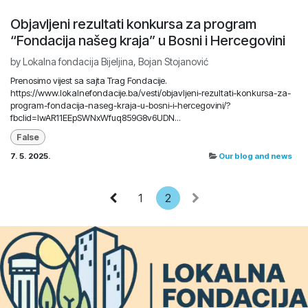
Objavljeni rezultati konkursa za program
“Fondacija našeg kraja” u Bosni i Hercegovini
by
Lokalna fondacija Bijeljina, Bojan Stojanović
Prenosimo vijest sa sajta Trag Fondacije.
https://www.lokalnefondacije.ba/vesti/objavljeni-rezultati-konkursa-za-
program-fondacija-naseg-kraja-u-bosni-i-hercegovini/?
fbclid=IwAR11EEpSWNxWfuq859G8v6UDN...
False
7. 5. 2025.
Our blog and news
1
2