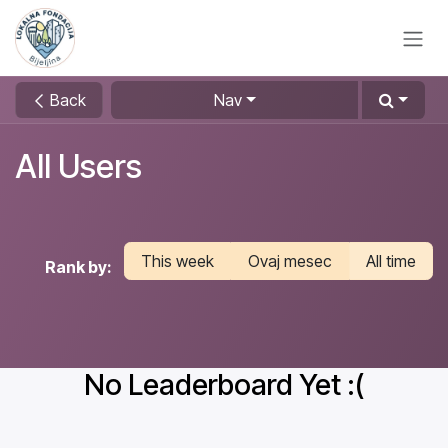
Skip to Content
Back
Nav
All Users
This week
Ovaj mesec
All time
Rank by:
No Leaderboard Yet :(