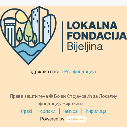
Подржава нас:
ТРАГ фондација
Права заштићена © Бојан Стојановић за Локалну
фондацију Бијељина.
srpski
|
српски
|
latinica
|
ћирилица
Powered by
eAdvokat