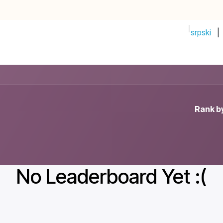
srpski
|
PRIJAVI IDEJU!
Početak
Prodavnica
Događaji
Compan
Rank b
No Leaderboard Yet :(