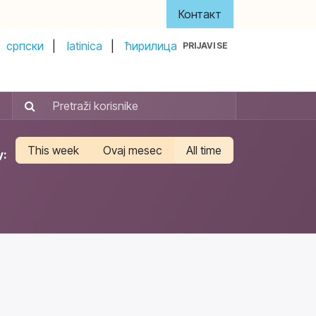
Контакт
српски
|
latinica
|
ћирилица
PRIJAVI SE
y
About Us
Акти и управа
Донатори
This week
Ovaj mesec
All time
y: