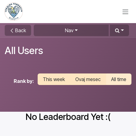
Skip to Content
Back
Nav
All Users
This week
Ovaj mesec
All time
Rank by:
No Leaderboard Yet :(