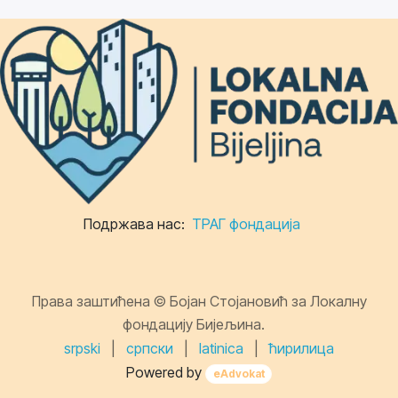
Подржава нас:
ТРАГ фондација
Права заштићена © Бојан Стојановић за Локалну
фондацију Бијељина.
srpski
|
српски
|
latinica
|
ћирилица
Powered by
eAdvokat